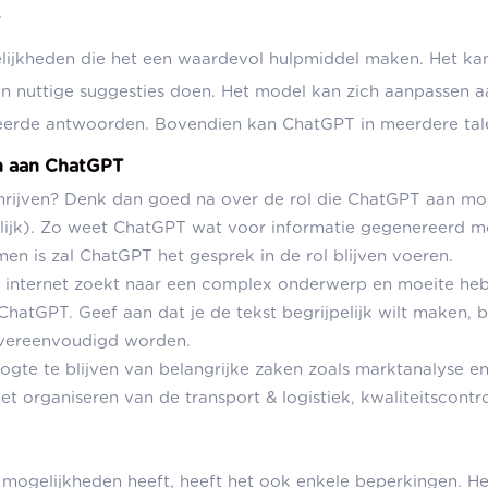
T
elijkheden die het een waardevol hulpmiddel maken. Het k
en nuttige suggesties doen. Het model kan zich aanpassen a
eerde antwoorden. Bovendien kan ChatGPT in meerdere tal
en aan ChatGPT
chrijven? Denk dan goed na over de rol die ChatGPT aan m
elijk). Zo weet ChatGPT wat voor informatie gegenereerd m
 is zal ChatGPT het gesprek in de rol blijven voeren.
p internet zoekt naar een complex onderwerp en moeite hebt
ChatGPT. Geef aan dat je de tekst begrijpelijk wilt maken, b
n vereenvoudigd worden.
gte te blijven van belangrijke zaken zoals marktanalyse e
t organiseren van de transport & logistiek, kwaliteitscontr
ogelijkheden heeft, heeft het ook enkele beperkingen. He