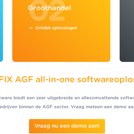
02
Groothandel
Ontdek oplossingen
IX AGF all-in-one softwareoplo
are biedt een zeer uitgebreide en allesomvattende softw
edrijven binnen de AGF sector. Vraag meteen een demo aa
Vraag nu een demo aan!