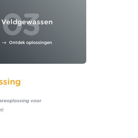
03
Veldgewassen
Ontdek oplossingen
ssing
areoplossing voor
n!