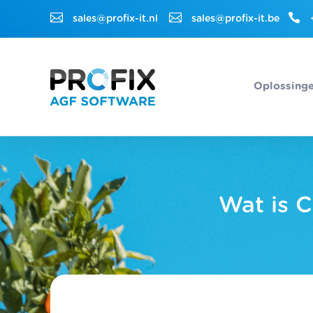



sales@profix-it.nl
sales@profix-it.be
Oplossing
Wat is C