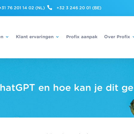

+31 76 201 14 02 (NL)
+32 3 246 20 01 (BE)
en
Klant ervaringen
Profix aanpak
Over Profix
hatGPT en hoe kan je dit g