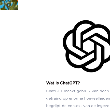
Wat is ChatGPT?
ChatGPT maakt gebruik van deep le
getraind op enorme hoeveelheden t
begrijpt de context van de ingevo