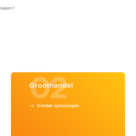
maken?
02
Groothandel
Ontdek oplossingen