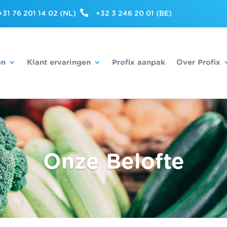

+31 76 201 14 02 (NL)
+32 3 246 20 01 (BE)
en
Klant ervaringen
Profix aanpak
Over Profix
Onze Belofte