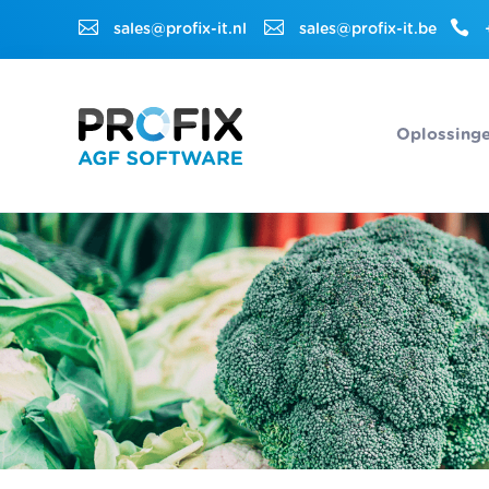



sales@profix-it.nl
sales@profix-it.be
Oplossing